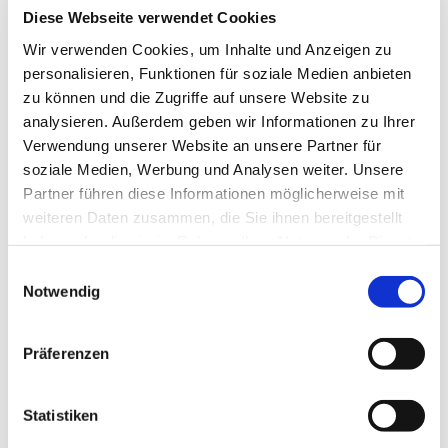
natürlichen Personen mit den erhobenen Nutzungsdaten.
Diese Webseite verwendet Cookies
Zur Erhebung und Speicherung der Nutzungsdaten setzen
Wir verwenden Cookies, um Inhalte und Anzeigen zu
wir auch Cookies ein.
personalisieren, Funktionen für soziale Medien anbieten
zu können und die Zugriffe auf unsere Website zu
Dabei handelt es sich um kleine Textdateien, die auf Ihrem
analysieren. Außerdem geben wir Informationen zu Ihrer
Computer gespeichert werden und zur Speicherung von
Verwendung unserer Website an unsere Partner für
statistischen Information wie Betriebssystem, Ihrem
soziale Medien, Werbung und Analysen weiter. Unsere
Internetbenutzungsprogramm (Browser), IP-Adresse, der
Partner führen diese Informationen möglicherweise mit
zuvor aufgerufene Webseite (Referrer-URL) und der Uhrzeit
weiteren Daten zusammen, die Sie ihnen bereitgestellt
dienen. Diese Daten erheben wir ausschließlich, zu
haben oder die sie im Rahmen Ihrer Nutzung der Dienste
statistischen Zwecken, um unseren Internetauftritt weiter
gesammelt haben.
Einwilligungsauswahl
zu optimieren und unsere Internetangebote noch attraktiver
Notwendig
gestalten zu können.
Präferenzen
Die Erhebung und Speicherung erfolgt ausschließlich in
anonymisierter oder pseudonymisierter Form und lässt
keinen Rückschluss auf Sie als natürliche Person zu.
Statistiken